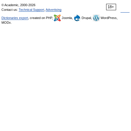
© Academic, 2000-2026
18+
Contact us:
Technical Support
,
Advertising
Dictionaries export
, created on PHP,
Joomla,
Drupal,
WordPress,
MODx.