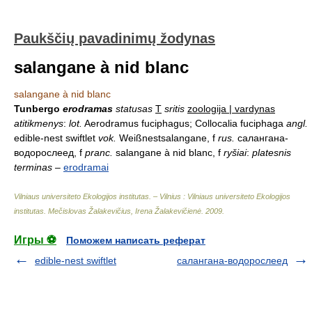
Paukščių pavadinimų žodynas
salangane à nid blanc
salangane à nid blanc
Tunbergo
erodramas
statusas
T
sritis
zoologija | vardynas
atitikmenys
:
lot.
Aerodramus fuciphagus; Collocalia fuciphaga
angl.
edible-nest swiftlet
vok.
Weißnestsalangane, f
rus.
салангана-
водорослеед, f
pranc.
salangane à nid blanc, f
ryšiai
:
platesnis
terminas
–
erodramai
Vilniaus universiteto Ekologijos institutas. – Vilnius : Vilniaus universiteto Ekologijos
institutas
.
Mečislovas Žalakevičius, Irena Žalakevičienė
.
2009
.
Игры ⚽
Поможем написать реферат
edible-nest swiftlet
салангана-водорослеед