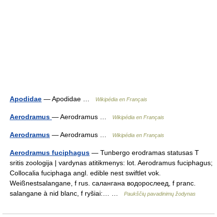
Apodidae
— Apodidae …
Wikipédia en Français
Aerodramus
— Aerodramus …
Wikipédia en Français
Aerodramus
— Aerodramus …
Wikipédia en Français
Aerodramus fuciphagus
— Tunbergo erodramas statusas T
sritis zoologija | vardynas atitikmenys: lot. Aerodramus fuciphagus;
Collocalia fuciphaga angl. edible nest swiftlet vok.
Weißnestsalangane, f rus. салангана водорослеед, f pranc.
salangane à nid blanc, f ryšiai:… …
Paukščių pavadinimų žodynas