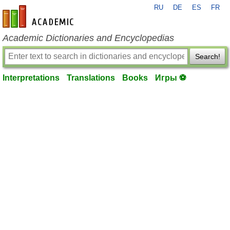
RU
DE
ES
FR
en-academic.com
Academic Dictionaries and Encyclopedias
Search!
Interpretations
Translations
Books
Игры ⚽